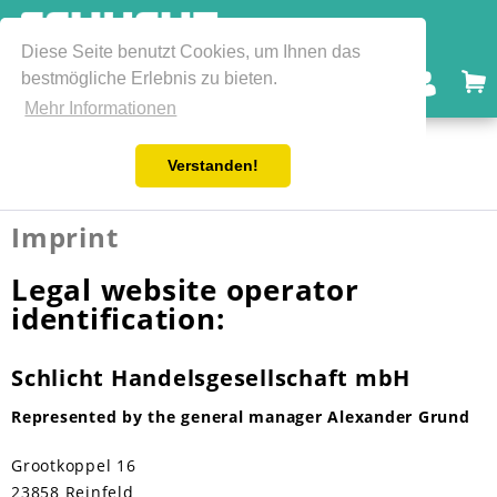
Diese Seite benutzt Cookies, um Ihnen das
bestmögliche Erlebnis zu bieten.
Menu
Mehr Informationen
Verstanden!
Imprint Schlicht Handelsgesellschaft mbH
Imprint
Legal website operator
identification:
Schlicht Handelsgesellschaft mbH
Represented by the general manager Alexander Grund
Grootkoppel 16
23858 Reinfeld