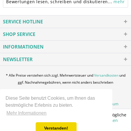
Bewertungen lesen, schreiben und diskutieren...
mehr
SERVICE HOTLINE
SHOP SERVICE
INFORMATIONEN
NEWSLETTER
* Alle Preise verstehen sich zzgl. Mehrwertsteuer und
Versandkosten
und
ggf. Nachnahmegebühren, wenn nicht anders beschrieben
Login / Registration
Über uns
Kontakt
Diese Seite benutzt Cookies, um Ihnen das
Zahlung und Versand
Datenschutz
AGB
Impressum
bestmögliche Erlebnis zu bieten.
Mehr Informationen
Diese Website verwendet Cookies, um Ihnen die bestmögliche
Funktionalität bieten zu können.
Mehr Informationen
Verstanden!