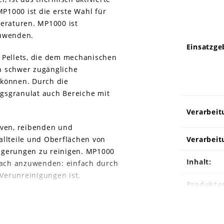
1000 ist die erste Wahl für
peraturen. MP1000 ist
zuwenden.
Einsatzge
 Pellets, die dem mechanischen
h schwer zugängliche
 können. Durch die
gsgranulat auch Bereiche mit
Verarbeit
iven, reibenden und
allteile und Oberflächen von
Verarbeit
agerungen zu reinigen. MP1000
Inhalt:
nfach anzuwenden: einfach durch
 Verunreinigungen ist.
Produktar
rge sind die kostengünstige
FDA / GRA
elle Reinigungsanwendungen und
 Blasformverfahren.