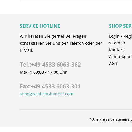
Mechanische Reinigung im laufe
Das mechanische Reinigungsgranulat von RapidP
Reinigung im Regelbetrieb. Es bedarf keiner 
SERVICE HOTLINE
SHOP SER
Schneckenumdrehung oder der Verarbeitungst
Wir beraten Sie gerne! Bei Fragen
Reinigungsgranulat wird einfach unter norma
Login / Regi
Sitemap
kontaktieren Sie uns per Telefon oder per
durch die Maschine gefahren. Farbpigmente u
Kontakt
E-Mail.
mühelos ausgespült. Nicht-abrasive mechanisc
Zahlung un
Reinigungs- und Polierwirkung für metallisch
AGB
Tel.:+49 4533 6063-362
Oberflächen.
Mo-Fr, 09:00 - 17:00 Uhr
WIRKUNGSVOLLES GRANULA
Fax:+49 4533 6063-301
Die mechanischen Reinigungsgranulate b
shop@schlicht-handel.com
Trägermaterial, die die Reinigungszusätz
Granulat konservieren und die Leistung d
Maschinenreinigung sicherstellen. Der s
außerordentliche Reinigungsleistung mac
* Alle Preise verstehen s
Reinigung von Schnecken, Zylinder, Heiß