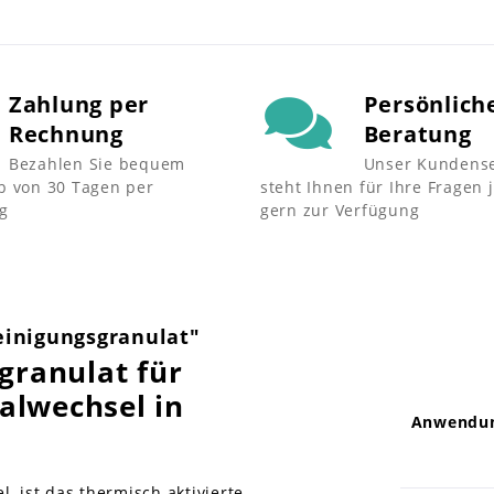
Zahlung per
Persönlich
Rechnung
Beratung
Bezahlen Sie bequem
Unser Kundense
b von 30 Tagen per
steht Ihnen für Ihre Fragen 
g
gern zur Verfügung
einigungsgranulat"
granulat für
alwechsel in
Anwendu
, ist das thermisch aktivierte