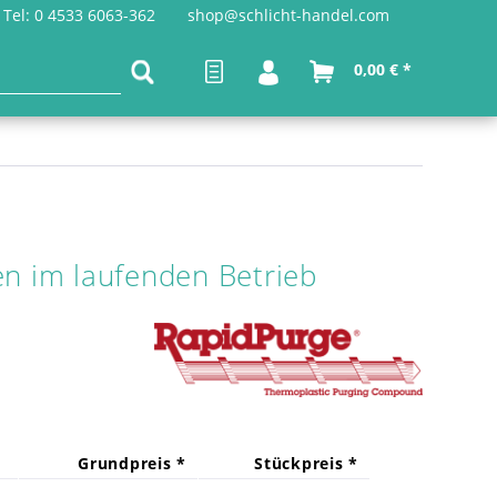
Tel: 0 4533 6063-362
shop@schlicht-handel.com
0,00 € *
en im laufenden Betrieb
Grundpreis *
Stückpreis *