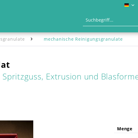
DE
sgranulate
mechanische Reinigungsgranulate
lat
n Spritzguss, Extrusion und Blasform
Menge