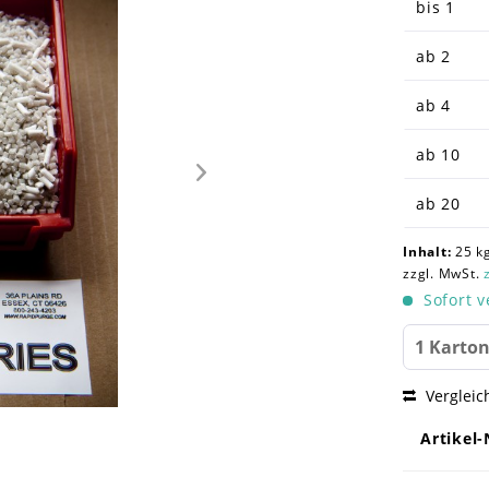
bis
1
ab
2
ab
4
ab
10
ab
20
Inhalt:
25 kg
zzgl. MwSt.
Sofort v
Vergleic
Artikel-