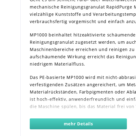
mechanische Reinigungsgranulat RapidPurge MP
vielzählige Kunststoffe und Verarbeitungstem
verbrauchsfertig vorgemischt und einfach an
MP1000 beinhaltet hitzeaktivierte schäumende
Reinigungsgranulat zugesetzt werden, um auc
Maschinenbereiche erreichen und reinigen zu
aufschäumende Wirkung erreicht das Reinigun
niedrigem Materialfluss.
Das PE-basierte MP1000 wird mit nicht-abbras
verfestigenden Zusätzen angereichert, um Met
Materialrückständen, Farbpigmenten oder Abl
ist hoch-effektiv, anwenderfreundlich und ei
die Maschine spülen, bis das Material frei von
Mechanische Reinigungsgranulate von RapidPu
mehr Details
Alternative für schnelle, einfache und gener
Spülvorgänge für Extrusions-, Spritzguss- und