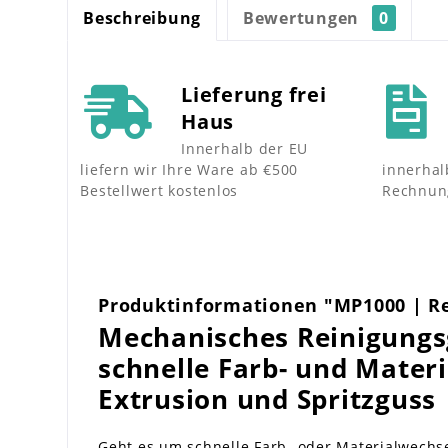
Beschreibung
Bewertungen
0
Lieferung frei
Haus
Innerhalb der EU
liefern wir Ihre Ware ab €500
innerhal
Bestellwert kostenlos
Rechnun
Produktinformationen "MP1000 | R
Mechanisches Reinigungs
schnelle Farb- und Materi
Extrusion und Spritzguss
Geht es um schnelle Farb- oder Materialwechsel