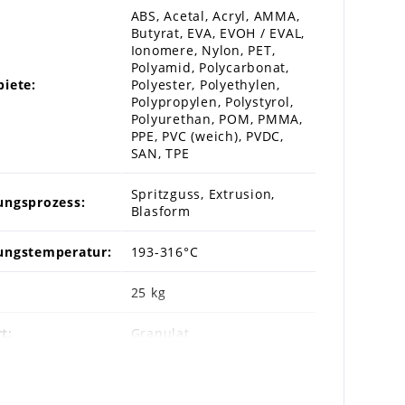
ABS, Acetal, Acryl, AMMA,
Butyrat, EVA, EVOH / EVAL,
Ionomere, Nylon, PET,
Polyamid, Polycarbonat,
biete:
Polyester, Polyethylen,
Polypropylen, Polystyrol,
Polyurethan, POM, PMMA,
PPE, PVC (weich), PVDC,
SAN, TPE
Spritzguss, Extrusion,
ungsprozess:
Blasform
ungstemperatur:
193-316°C
25 kg
t:
Granulat
S:
nein