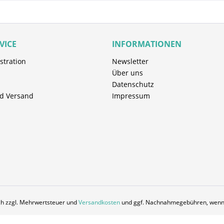
nden Betrieb
urge ist ideal für die
Veränderungen der
VICE
INFORMATIONEN
emperatur. Das
len Produktionsbedingungen
stration
Newsletter
Über uns
nd Materialrückstände werden
Datenschutz
he Bestandteile verbessern die
d Versand
Impressum
e Maschinenteile und
T
asieren auf einem PE-
e in einem wirkungsvollen
es Produkts für die
parsame Verbrauch und die
hen RapidPurge ideal für die
ich zzgl. Mehrwertsteuer und
Versandkosten
und ggf. Nachnahmegebühren, wenn 
kanälen und anderen