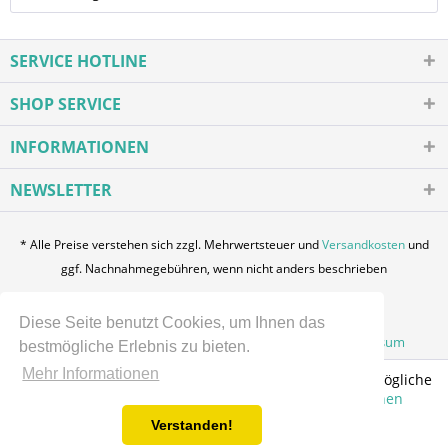
SERVICE HOTLINE
SHOP SERVICE
INFORMATIONEN
NEWSLETTER
* Alle Preise verstehen sich zzgl. Mehrwertsteuer und
Versandkosten
und
ggf. Nachnahmegebühren, wenn nicht anders beschrieben
Login / Registration
Über uns
Kontakt
Diese Seite benutzt Cookies, um Ihnen das
Zahlung und Versand
Datenschutz
AGB
Impressum
bestmögliche Erlebnis zu bieten.
Mehr Informationen
Diese Website verwendet Cookies, um Ihnen die bestmögliche
Funktionalität bieten zu können.
Mehr Informationen
Verstanden!