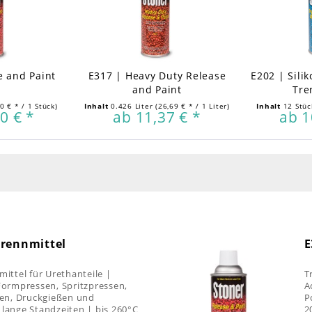
e and Paint
E317 | Heavy Duty Release
E202 | Sili
and Paint
Tre
00 € * / 1 Stück)
Inhalt
0.426 Liter
(26,69 € * / 1 Liter)
Inhalt
12 Stü
0 € *
ab 11,37 € *
ab 1
Trennmittel
E
mittel für Urethanteile |
T
 Formpressen, Spritzpressen,
A
en, Druckgießen und
P
 lange Standzeiten | bis 260°C
2