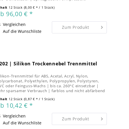
pritzpressen, Vakuumformen,...
nhalt
12 Stück
(8,00 € * / 1 Stück)
b 96,00 € *
Vergleichen
Zum Produkt
Auf die Wunschliste
202 | Silikon Trockennebel Trennmittel
ilikon-Trennmittel für ABS, Acetal, Acryl, Nylon,
olycarbonat, Polyethylen, Polypropylen, Polystyren,
VC oder Feinguss-Wachs | bis ca. 260°C einsetzbar |
ehr sparsamer Verbrauch | farblos und nicht abfärbend
nhalt
12 Stück
(0,87 € * / 1 Stück)
b 10,42 € *
Vergleichen
Zum Produkt
Auf die Wunschliste