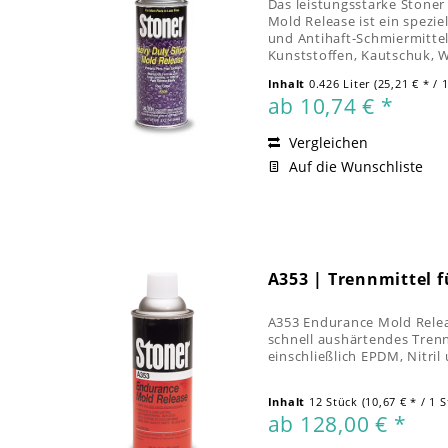
Das leistungsstarke Stoner
Mold Release ist ein spezie
und Antihaft-Schmiermittel
Kunststoffen, Kautschuk, 
Materialien | ideal für ABS, 
Inhalt
0.426 Liter
(25,21 € * / 1
ab 10,74 € *
Vergleichen
Auf die Wunschliste
A353 | Trennmittel 
A353 Endurance Mold Relea
schnell aushärtendes Trenn
einschließlich EPDM, Nitri
Inhalt
12 Stück
(10,67 € * / 1 
ab 128,00 € *