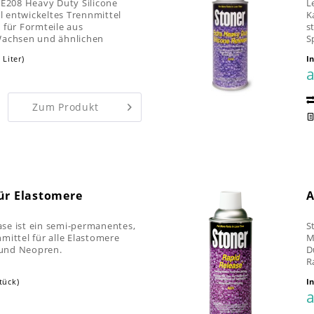
 E208 Heavy Duty Silicone
L
ll entwickeltes Trennmittel
K
 für Formteile aus
s
Wachsen und ähnlichen
S
Acetal,...
V
 Liter)
I
a
Zum Produkt
für Elastomere
A
se ist ein semi-permanentes,
S
mittel für alle Elastomere
M
l und Neopren.
D
R
A
Stück)
I
a