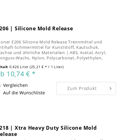
206 | Silicone Mold Release
toner E206 Silicone Mold Release Trennmittel und
ntihaft-Schmiermittel für Kunststoff, Kautschuk,
achse und ähnliche Materialien | ABS, Acetal, Acryl,
einguss-Wachs, Nylon, Polycarbonat, Polyethylen,
olypropylen, Polystyren, PVC |...
nhalt
0.426 Liter
(25,21 € * / 1 Liter)
b 10,74 € *
Vergleichen
Zum Produkt
Auf die Wunschliste
218 | Xtra Heavy Duty Silicone Mold
elease