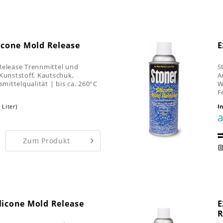
licone Mold Release
E
Release Trennmittel und
S
 Kunststoff, Kautschuk,
A
ittelqualität | bis ca. 260°C
W
F
P
 Liter)
I
a
Zum Produkt
licone Mold Release
E
R