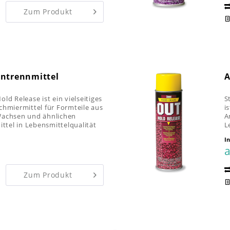
Zum Produkt
entrennmittel
A
ld Release ist ein vielseitiges
S
chmiermittel für Formteile aus
i
Wachsen und ähnlichen
A
ittel in Lebensmittelqualität
L
E
I
a
Zum Produkt