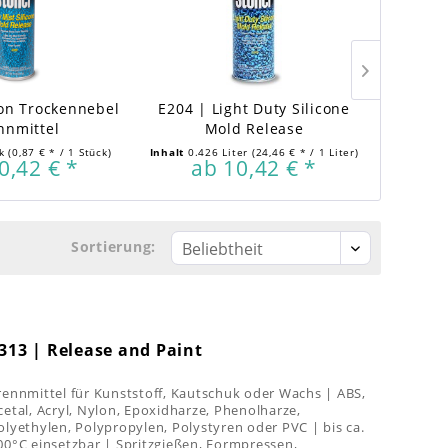
kon Trockennebel
E204 | Light Duty Silicone
E206 | S
nnmittel
Mold Release
ck
(0,87 € * / 1 Stück)
Inhalt
0.426 Liter
(24,46 € * / 1 Liter)
Inhalt
0.4
0,42 € *
ab 10,42 € *
a
Sortierung:
313 | Release and Paint
rennmittel für Kunststoff, Kautschuk oder Wachs | ABS,
cetal, Acryl, Nylon, Epoxidharze, Phenolharze,
olyethylen, Polypropylen, Polystyren oder PVC | bis ca.
00°C einsetzbar | Spritzgießen, Formpressen,