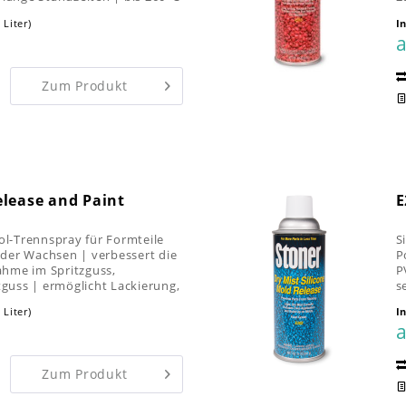
S
 Liter)
I
a
Zum Produkt
elease and Paint
E
sol-Trennspray für Formteile
S
der Wachsen | verbessert die
P
hme im Spritzguss,
P
uss | ermöglicht Lackierung,
s
 Liter)
I
a
Zum Produkt