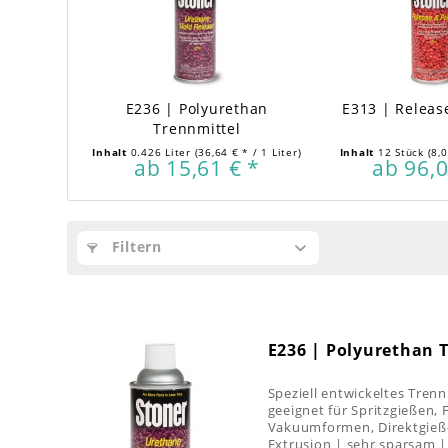
E236 | Polyurethan
E313 | Releas
Trennmittel
Inhalt
0.426 Liter
(36,64 € * / 1 Liter)
Inhalt
12 Stück
(8,
ab 15,61 € *
ab 96,0
Filtern
E236 | Polyurethan 
Speziell entwickeltes Trenn
geeignet für Spritzgießen,
Vakuumformen, Direktgieß
Extrusion | sehr sparsam |