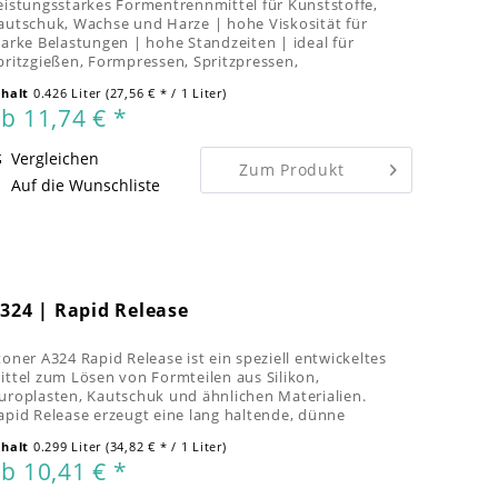
eistungsstarkes Formentrennmittel für Kunststoffe,
autschuk, Wachse und Harze | hohe Viskosität für
tarke Belastungen | hohe Standzeiten | ideal für
pritzgießen, Formpressen, Spritzpressen,
akuumformen, Direktgießen, Druckgießen und...
nhalt
0.426 Liter
(27,56 € * / 1 Liter)
b 11,74 € *
Vergleichen
Zum Produkt
Auf die Wunschliste
324 | Rapid Release
toner A324 Rapid Release ist ein speziell entwickeltes
ittel zum Lösen von Formteilen aus Silikon,
uroplasten, Kautschuk und ähnlichen Materialien.
apid Release erzeugt eine lang haltende, dünne
ntihaftschicht für die schnelle und...
nhalt
0.299 Liter
(34,82 € * / 1 Liter)
b 10,41 € *