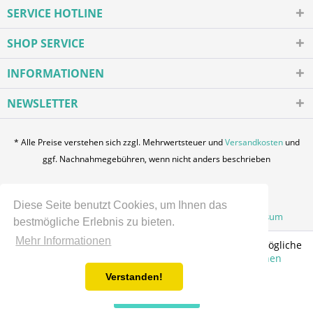
SERVICE HOTLINE
SHOP SERVICE
INFORMATIONEN
NEWSLETTER
* Alle Preise verstehen sich zzgl. Mehrwertsteuer und
Versandkosten
und
ggf. Nachnahmegebühren, wenn nicht anders beschrieben
Login / Registration
Über uns
Kontakt
Diese Seite benutzt Cookies, um Ihnen das
Zahlung und Versand
Datenschutz
AGB
Impressum
bestmögliche Erlebnis zu bieten.
Mehr Informationen
Diese Website verwendet Cookies, um Ihnen die bestmögliche
Funktionalität bieten zu können.
Mehr Informationen
Verstanden!
Einverstanden