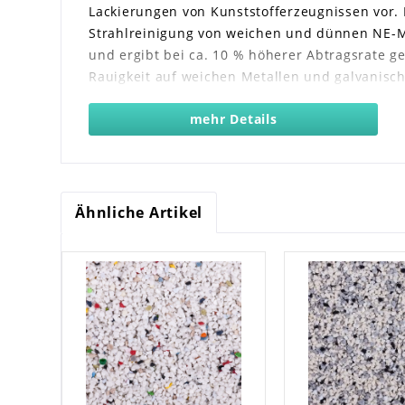
Lackierungen von Kunststofferzeugnissen vor. 
Strahlreinigung von weichen und dünnen NE-M
und ergibt bei ca. 10 % höherer Abtragsrate g
Rauigkeit auf weichen Metallen und galvanis
SH BLAST UA II ist der Strahlmittelverbrauch ca
mehr Details
SH BLAST AA V wurde durch die U.S. Air Force
und Entlacken von Oberflächen in der Flugzeu
zugelassen.
Ähnliche Artikel
SH BLAST AA V ist verfügbar in 
40 – 60 mesh (0,25 – 0,40 mm)
30 – 40 mesh (0,40 – 0,60 mm)
20 – 40 mesh (0,40 – 0,80 mm)
20 – 30 mesh (0,60 – 0,80 mm)
16 – 20 mesh (0,80 – 1,20 mm).
Das Strahlmittel wird weltweit erfolgreich fü