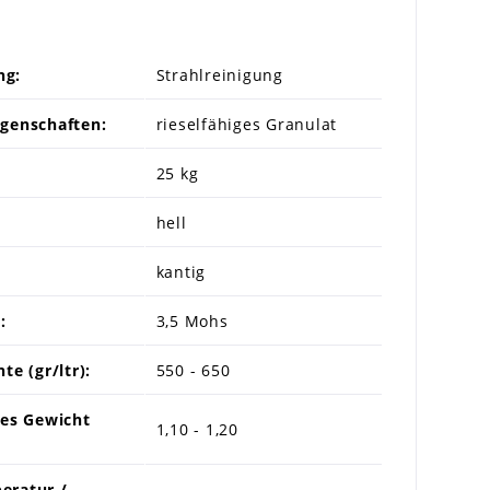
ng:
Strahlreinigung
genschaften:
rieselfähiges Granulat
25 kg
hell
kantig
:
3,5 Mohs
te (gr/ltr):
550 - 650
hes Gewicht
1,10 - 1,20
eratur /