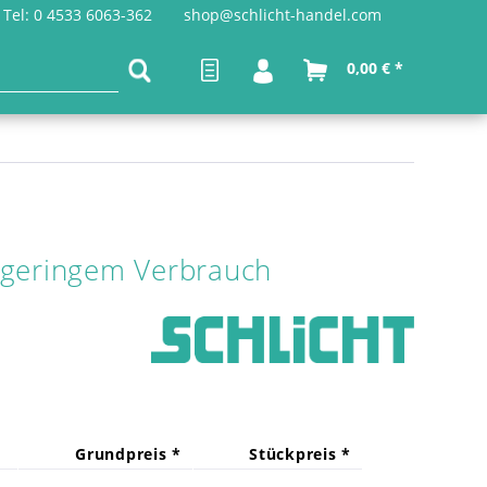
Tel: 0 4533 6063-362
shop@schlicht-handel.com
0,00 € *
d geringem Verbrauch
Grundpreis *
Stückpreis *