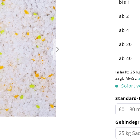
bis
1
ab
2
ab
4
ab
20
ab
40
Inhalt:
25 kg
zzgl. MwSt.
Sofort v
Standard-
Gebindegr