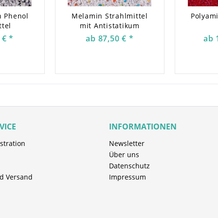
gnet sich zum Reinigen und
zur Lackiervorbereitung. Immer
n Phenol
Melamin Strahlmittel
Polyami
e.
ttel
mit Antistatikum
 € *
ab 87,50 € *
ab 
umweltfreundlich, zuverlässig
ht anwend- und mehrmals
 kann unbegrenzt gelagert
ür Trockeneisstrahler.
stoff-Strahlmittels
VICE
INFORMATIONEN
rzug der Werkstoffoberflächen
stration
Newsletter
trahlende Objekt)
Über uns
ge Körner werden Oberflächen
Datenschutz
et)
d Versand
Impressum
ts- und Umweltrisiken
f-Strahlmittel mit