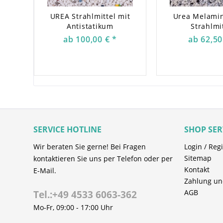
unterschiedlichen Branchen eingesetzt und ei
Aktivieren, zum Entlacken, zum Entgraten und 
UREA Strahlmittel mit
Urea Melami
schonend und effektiv für glänzende Ergebniss
Antistatikum
Strahlmi
ab 100,00 € *
ab 62,50
Das SH BLAST AA V Kunststoff-Strahlmittel ist 
und preiswert. Es ist besonders sauber, leic
verwendbar sowie absolut ungiftig. Das Mittel
werden.
SH BLAST AA V eignet sich als Abrasivmedium f
Vorteile des SH BLAST AA V Kunst
SERVICE HOTLINE
SHOP SER
Strahlreinigung ohne Aufrauhung oder Ve
Wir beraten Sie gerne! Bei Fragen
Login / Regi
(Anpassung des Strahlmittels an das zu s
Sitemap
kontaktieren Sie uns per Telefon oder per
geringer Zeitaufwand (durch scharfkanti
Kontakt
E-Mail.
auf Druckstrahlsystemen schnell bearbeit
Zahlung un
hohe Standzeit (bis zu 30 Strahlumläufe)
AGB
Tel.:+49 4533 6063-362
chemisch inert, deshalb keine Gesundhei
Mo-Fr, 09:00 - 17:00 Uhr
minimale Staubanhaftung durch Kunststof
Antistatikum-Zusatz