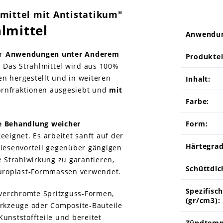
mittel mit Antistatikum"
hlmittel
Anwendu
ür
Anwendungen unter Anderem
Produktei
. Das Strahlmittel wird aus 100%
n hergestellt und in weiteren
Inhalt:
ornfraktionen ausgesiebt und
mit
Farbe:
 Behandlung weicher
Form:
eeignet. Es arbeitet sanft auf der
Härtegrad
Riesenvorteil gegenüber gängigen
Strahlwirkung zu garantieren,
Schüttdich
 Duroplast-Formmassen verwendet.
Spezifisc
d verchromte Spritzguss-Formen,
(gr/cm3):
rkzeuge oder Composite-Bauteile
unststoffteile und bereitet
Zündtemp