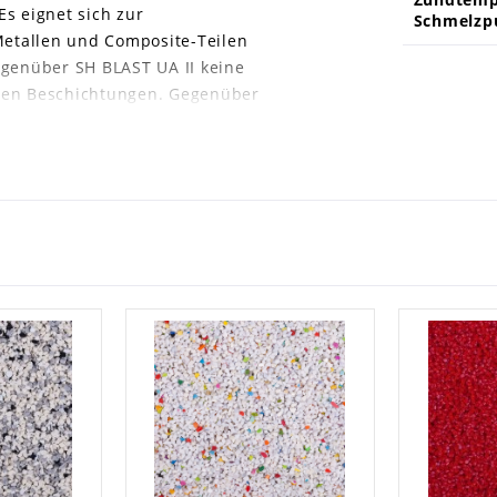
Es eignet sich zur
Schmelzp
etallen und Composite-Teilen
egenüber SH BLAST UA II keine
chen Beschichtungen. Gegenüber
. 50 % geringer.
 nach MIL-P-85891 zum Reinigen
g- und Militär-Branche
den Standard-Körnungen
r zahlreiche Anwendungen in