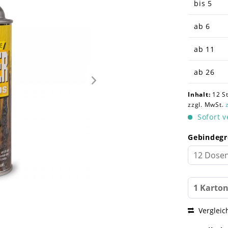
bis
5
ab
6
ab
11
ab
26
Inhalt:
12 St
zzgl. MwSt.
Sofort v
Gebindegr
Vergleic