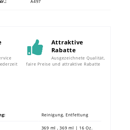
Nr.:
A497
e
Attraktive
Rabatte
rvice
Ausgezeichnete Qualität,
jederzeit
faire Preise und attraktive Rabatte
ng:
Reinigung, Entfettung
369 ml , 369 ml | 16 Oz.