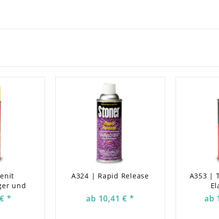
etzt, wenn ein leistungsstarkes
ei hohen Temperaturen zu
ttel.
hlorid.
ntfernt.
men vor der Anwendung von
ie 1,1,1-Trichlorethan oder
ückstände.
ngs- oder Entfettungsmittel für
enit
A324 | Rapid Release
A353 | 
ger und
El
er
€ *
ab 10,41 € *
ab 