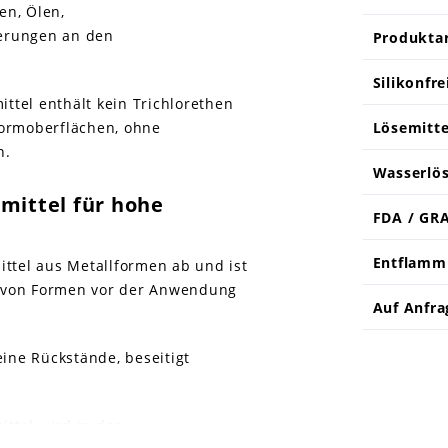
en, Ölen,
gerungen an den
Produktar
Silikonfre
ttel enthält kein Trichlorethen
Formoberflächen, ohne
Lösemitte
n.
Wasserlös
mittel für hohe
FDA / GRA
Entflamm
ittel aus Metallformen ab und ist
g von Formen vor der Anwendung
Auf Anfra
eine Rückstände, beseitigt
ttel wird in der