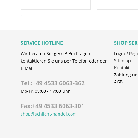
Werkzeuge und Formen der Kunststoff- 
Reinigt Formen und Werkzeuge
Entfernt Trennmittel, Rostschutz und Pro
Anwendungshinweise:
SERVICE HOTLINE
SHOP SER
Vor dem Gebrauch gut schütteln
Dose bei Gebrauch aufrecht halten
Wir beraten Sie gerne! Bei Fragen
Login / Regi
Produkt sollte mit einem Abstand von ca
Sitemap
kontaktieren Sie uns per Telefon oder per
gleichmäßig auf Formen oder Werkzeuge
Kontakt
E-Mail.
in benötigter Menge auftragen und Anwe
Zahlung un
AGB
Tel.:+49 4533 6063-362
Lagerung und Handhabung:
Mo-Fr, 09:00 - 17:00 Uhr
Sicherheitsdatenblatt und Hinweise auf d
Fax:+49 4533 6063-301
beachten
shop@schlicht-handel.com
Behälter steht unter Druck und darf nich
scharfkantigen Gegenständen oder Werkz
Vor Wärmeeinwirkung, direkter Sonnenei