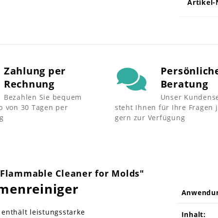
Artikel-
Zahlung per
Persönlich
Rechnung
Beratung
Bezahlen Sie bequem
Unser Kundense
b von 30 Tagen per
steht Ihnen für Ihre Fragen 
g
gern zur Verfügung
-Flammable Cleaner for Molds"
menreiniger
Anwendu
enthält leistungsstarke
Inhalt: