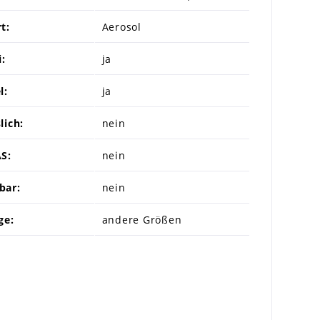
t:
Aerosol
i:
ja
l:
ja
lich:
nein
S:
nein
bar:
nein
ge:
andere Größen