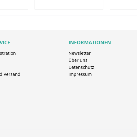
und Gummiverarbeitung
duktionsrückstände
VICE
INFORMATIONEN
stration
Newsletter
. 25-30 cm dünn und
Über uns
 aufgesprüht werden
Datenschutz
ndung ggf. wiederholen
d Versand
Impressum
em Produkt bzw. Etikett
t beschädigt oder mit
eugen bearbeitet werden
nstrahlung und übermäßiger