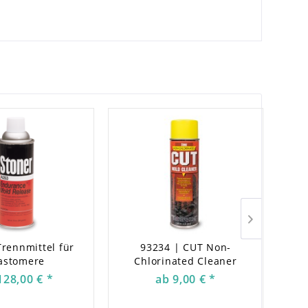
Trennmittel für
93234 | CUT Non-
astomere
Chlorinated Cleaner
128,00 € *
ab 9,00 € *